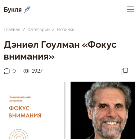
Букля
Главная
Категории
Новинки
Дэниел Гоулман «Фокус
внимания»
0
1927