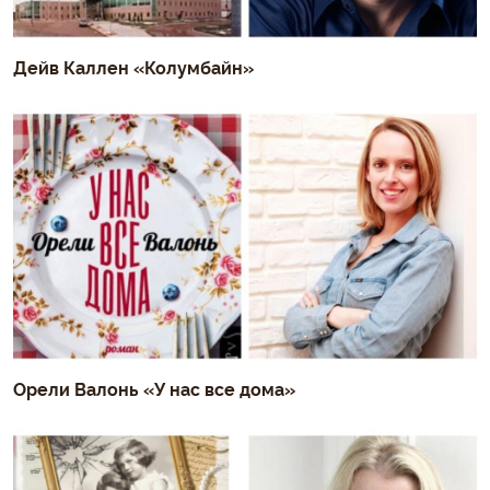
Дейв Каллен «Колумбайн»
Орели Валонь «У нас все дома»