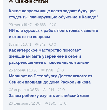
Свежие статьи
Какие вопросы чаще всего задают будущие
студенты, планирующие обучение в Канаде?
29 мая в 19:47
668
0
ИИ для курсовых работ: подготовка к защите
и ответы на вопросы
15 мая в 10:41
842
0
Как актерское мастерство помогает
женщинам быть увереннее в себе и
раскрепощеннее в повседневной жизни
25 апреля в 13:28
1998
0
Маршрут по Петербургу Достоевского: от
Сенной площади до дома Раскольникова
08 апреля в 08:56
1214
0
Зачем ребенку изучать английский язык
26 февраля в 12:00
1341
0