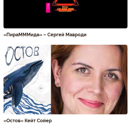
«ПираМММида» – Сергей Мавроди
«Остов» Кейт Сойер