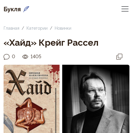
Букля
Главная
Категории
Новинки
«Хайд» Крейг Рассел
0
1405