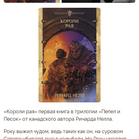
«Короли рая» первая книга в трилогии «Пепел и
Песок» от канадского автора Ричарда Нелла.
Року выжил чудом, ведь таких как он, на суровом
Севере убивают еще в колыбели. Но Року уродлив