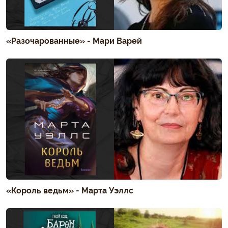
«Разочарованные» - Мари Варей
«Король ведьм» - Марта Уэллс