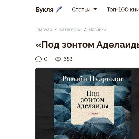
Букля
Статьи
Топ-100 кни
Главная
Категории
Новинки
«Под зонтом Аделаид
0
683