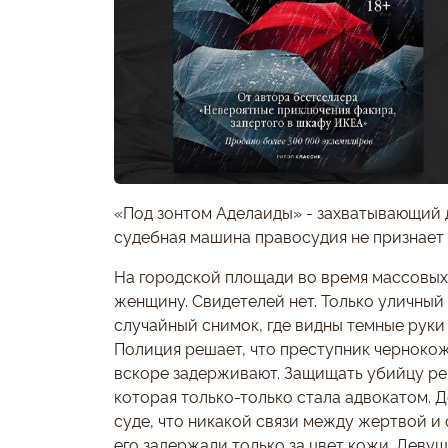
«Под зонтом Аделаиды» - захватывающий 
судебная машина правосудия не признает
На городской площади во время массовых
женщину. Свидетелей нет. Только уличный
случайный снимок, где видны темные руки
Полиция решает, что преступник черноко
вскоре задерживают. Защищать убийцу ре
которая только-только стала адвокатом. 
суде, что никакой связи между жертвой и 
его задержали только за цвет кожи. Девуш