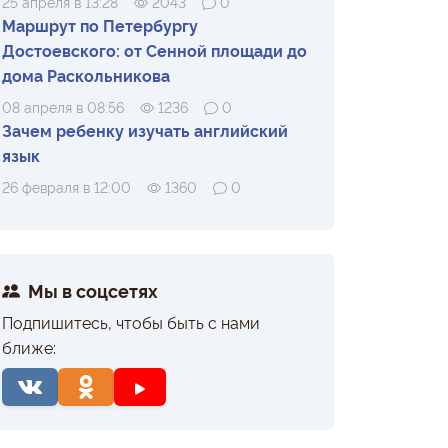
25 апреля в 13:28
2043
0
Маршрут по Петербургу
Достоевского: от Сенной площади до
дома Раскольникова
08 апреля в 08:56
1236
0
Зачем ребенку изучать английский
язык
26 февраля в 12:00
1360
0
Мы в соцсетях
Подпишитесь, чтобы быть с нами
ближе: