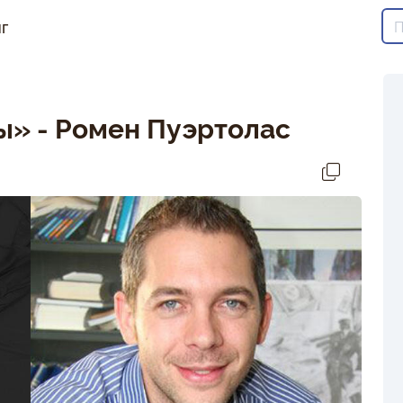
г
ы» - Ромен Пуэртолас