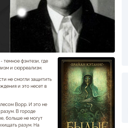
- темное фэнтези, где
лизм и сюрреализм.
сти не смогли защитить
ждения и это несет в
лесом Ворр. И это не
 разум. В городе
е, больше не могут
охищать разум. На