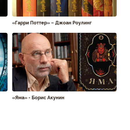
«Гарри Поттер» – Джоан Роулинг
«Яма» - Борис Акунин