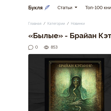
Букля
Статьи
Топ-100 кни
Главная
Категории
Новинки
«Былые» - Брайан Кэ
0
853