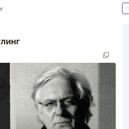
г
тлинг