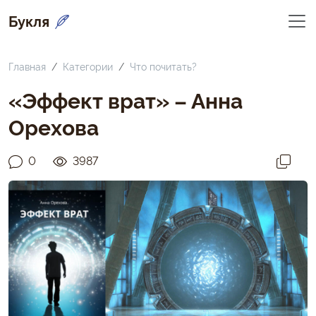
Букля
Главная
Категории
Что почитать?
«Эффект врат» – Анна
Орехова
0
3987