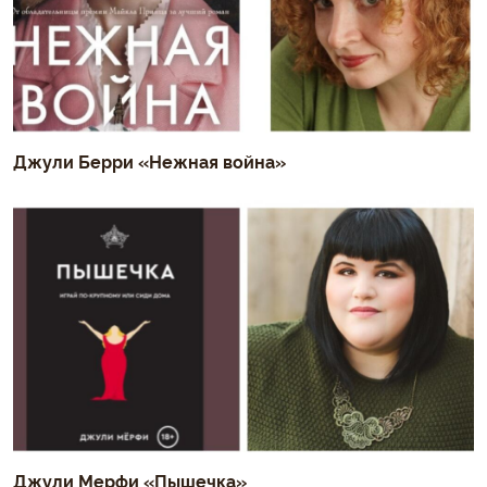
Джули Берри «Нежная война»
Джули Мерфи «Пышечка»