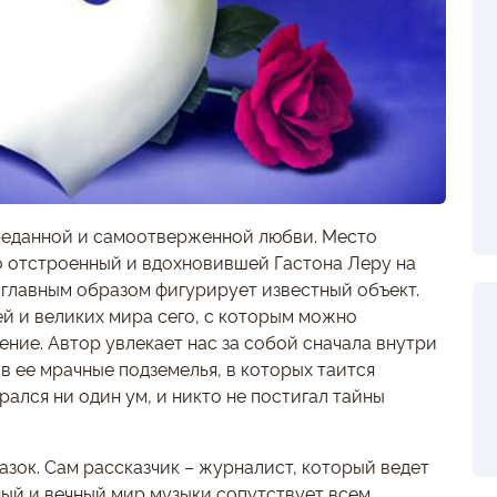
реданной и самоотверженной любви. Место
о отстроенный и вдохновившей Гастона Леру на
 главным образом фигурирует известный объект.
й и великих мира сего, с которым можно
ение. Автор увлекает нас за собой сначала внутри
 в ее мрачные подземелья, в которых таится
рался ни один ум, и никто не постигал тайны
зок. Сам рассказчик – журналист, который ведет
ый и вечный мир музыки сопутствует всем