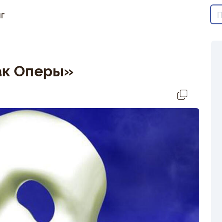
г
ак Оперы»