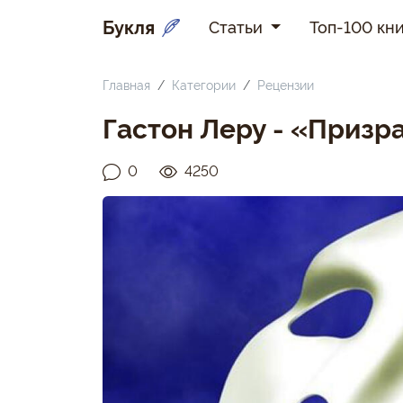
Букля
Статьи
Топ-100 кни
Главная
Категории
Рецензии
Гастон Леру - «Призр
0
4250