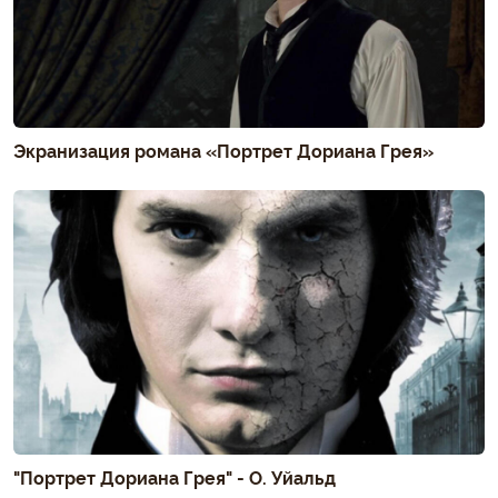
Экранизация романа «Портрет Дориана Грея»
"Портрет Дориана Грея" - О. Уйальд