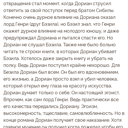
отвращения стал момент, когда Дориан струсил
ответить за свой поступок перед братом Сибилы.
Конечно очень дурное влияние на Дориана оказал
лорд Генри (друг Бэзила), но Бэзил знал, что Генри
окажет дурное влияние на молодого юношу, и даже
предупреждал Дориана и пытался спасти его. Но
Дориан не слушал Бэзила. Также мне было больно
читать те строки книги, в которых Дориан убивает
Бэзила. Хотелось даже закрыть книгу и убрать на
полку. Ведь Дориан поступил крайне нехорошо. Для
Безила Дориан был всем. Он был его вдохновением,
его жизнью, а Дориан просто взял и убил человека,
который открыл ему глаза на красоту искусства.
Дориан думает только о себе. Он настоящий эгоист.
Впрочем, как сам лорд Генри. Ведь практически все
его качества передались Дориану. Эгоизм,
высокомерность, тщеславие, самовлюбленность. Но в
конце романа Дориан получает свое наказание. Хотя
главное мучение он получил когда пожелал чтобы его