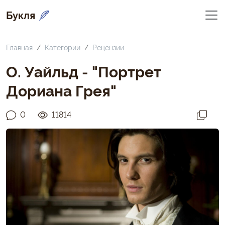
Букля
Главная
Категории
Рецензии
О. Уайльд - "Портрет
Дориана Грея"
0
11814