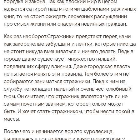
порядка и закона. Так как плоский мир в целом
является сатирой наш многими шаблонами различных
книг, то не стоит ожидать серьезных рассуждений
про смысл жизни или спасения невинных граждан.
Как раз наоборот.Стражники предстают перед нами
как закоренелые забулдыги и лентяи, которые никогда
не стоит никуда вмешиваться и ничего делать. Ведь в
городе давно существует множество гильдий,
поделивших сферу влияния. Даже городская власть
не пытается менять эти правила. Тем более этим не
собираются заниматься стражники. Пока к ним на
службу не попадает наивный и очень честолюбивый
гном. Он считает, что стражник является чуть ли не
самым почетным званием, которое только может
быть. И хочет стать стражником, чтобы нести покой в
массы.
После чего и начинается вся это куролесица,
вылившаяся в полноценную и качественную книгу.