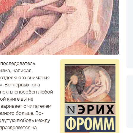
 последователь
изма, написал
 отдельного внимания
». Во-первых, она
спекты способен любой
ой книге вы не
оваривает с читателем
емного больше. Во-
ловутую любовь между
дразделяется на