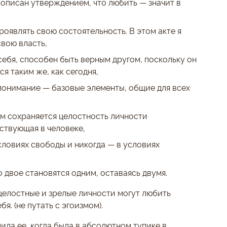
описан утверждением, что любить — значит в
роявлять свою состоятельность. В этом акте я
свою власть,
себя, способен быть верным другом, поскольку он
ся таким же, как сегодня,
 понимание — базовые элементы, общие для всех
ом сохраняется целостность личности
йствующая в человеке,
словиях свободы и никогда — в условиях
о двое становятся одним, оставаясь двумя.
целостные и зрелые личности могут любить
я. (не путать с эгоизмом).
пила ее, когда была в абсолютном тупике в