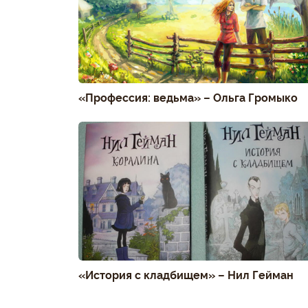
«Профессия: ведьма» – Ольга Громыко
«История с кладбищем» – Нил Гейман