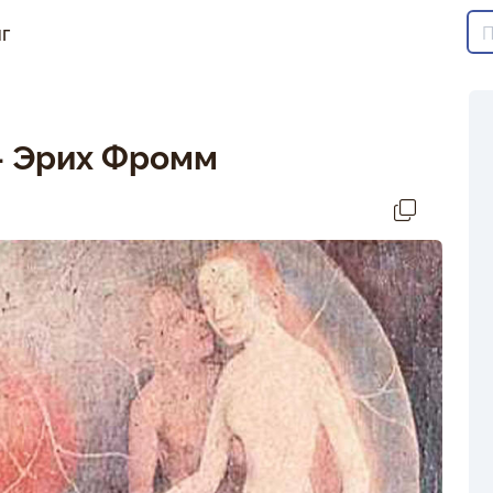
г
– Эрих Фромм