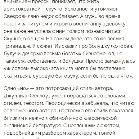
вниманием прессы, понимает, что жить
аристократкой – скучно. Условности утомляют.
Свекровь явно недолюбливает. А муж… во время
погони за титулом и игрой в воспитанную девочку
она даже не успела с ним толком познакомиться.
Скучно, в общем. На самом деле, это тоже весьма
тривиальный сюжет. Из сказки про Золушку (которая,
будучи дочерью весьма богатых бизнесменов, не
такая уж, собственно, и Золушка. Просто замахнулась
уж совсем высоко) эта книга могла бы постепенно
скатиться в суровую бытовуху, если бы не одно «но».
Одно «но» — это потрясающий стиль автора.
Джуллиан Феллоуз умеет обращаться со словами,
стилем, текстом. Периодически я забывала, что читаю
современного автора, настолько его стиль показался
близким к нежно любимой мною классической
английской литературе. С неспешным сюжетом,
подробнейшим разбором характером, тонкой