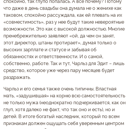
спокойно, так глупо попалась. А все почему? Потому
что даже в день свадьбы она думала не о женихе как
таковом, спокойно рассуждала, как ей плевать на их
«совместимость», раз у нее будут такие невероятные
возможности. Это как с высокой должностью. Многие
пренебрежительно заявляют «ой, да чем он занят,
этот директор, штаны протирает», думая только о
высоких зарплате и статусе и забывая об
обязанностях и ответственности. И о самой,
собственно, работе. Так и тут, Чарльз для Эдит – лишь
средство, которое уже через пару месяцев будет
раздражать.
Чарльз и его семья также очень типичны. Властная
мать, «задушившая» на корню всю самостоятельность
не только мужа (неоднократно подчеркивается, как он
глуп, хотя далеко не факт, что так оно и есть), но и
детей. В итоге богатый наследник, который по всем
признакам должен ощущать себя уверенным центром