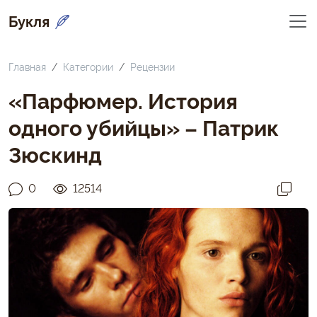
Букля
Главная
Категории
Рецензии
«Парфюмер. История
одного убийцы» – Патрик
Зюскинд
0
12514