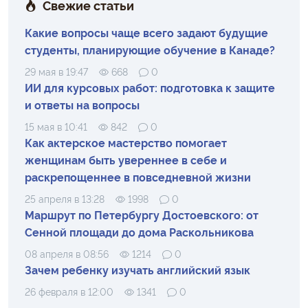
Свежие статьи
Какие вопросы чаще всего задают будущие
студенты, планирующие обучение в Канаде?
29 мая в 19:47
668
0
ИИ для курсовых работ: подготовка к защите
и ответы на вопросы
15 мая в 10:41
842
0
Как актерское мастерство помогает
женщинам быть увереннее в себе и
раскрепощеннее в повседневной жизни
25 апреля в 13:28
1998
0
Маршрут по Петербургу Достоевского: от
Сенной площади до дома Раскольникова
08 апреля в 08:56
1214
0
Зачем ребенку изучать английский язык
26 февраля в 12:00
1341
0