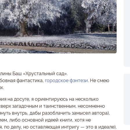
елины Баш «Хрустальный сад».
бовная фантастика,
городское фэнтези
. Не смею
х.
ия на досуге, я ориентируюсь на несколько
сверх загадочным и таинственным, несомненно
януть внутрь, дабы разоблачить замысел автора),
ем, либо основной идеей книги, хотя не
я, по делу, но оставляющая интригу — это в идеале),