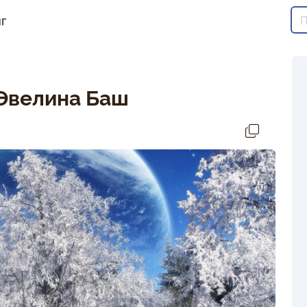
г
 Эвелина Баш