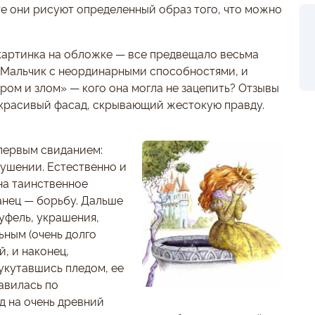
те они рисуют определенный образ того, что можно
картинка на обложке — все предвещало весьма
 «Мальчик с неординарными способностями, и
ом и злом» — кого она могла не зацепить? Отзывы
 красивый фасад, скрывающий жестокую правду.
 первым свиданием:
кушении. Естественно и
на таинственное
анец — борьбу. Дальше
уфель, украшения,
ьным (очень долго
й, и наконец,
укутавшись пледом, ее
равилась по
д на очень древний