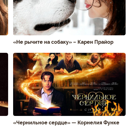
«Не рычите на собаку» – Карен Прайор
«Чернильное сердце» — Корнелия Функе