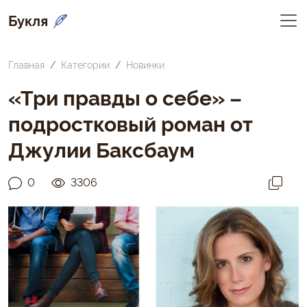
Букля
Главная
Категории
Новинки
«Три правды о себе» –
подростковый роман от
Джулии Баксбаум
0
3306