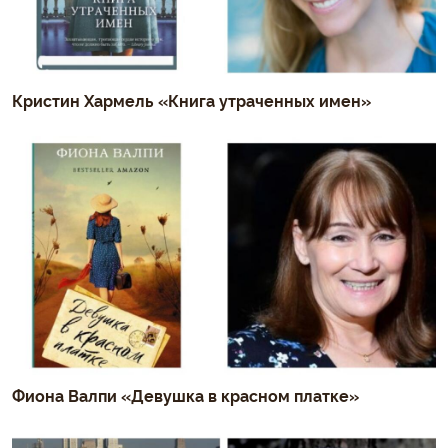
Кристин Хармель «Книга утраченных имен»
Фиона Валпи «Девушка в красном платке»