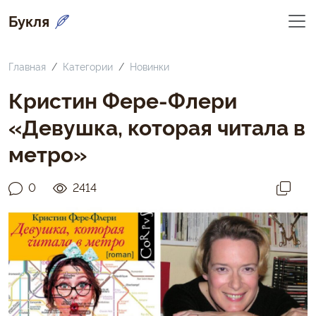
Букля
Главная
Категории
Новинки
Кристин Фере-Флери
«Девушка, которая читала в
метро»
0
2414