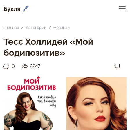
Букля
Главная
Категории
Новинки
Тесс Холлидей «Мой
бодипозитив»
0
2247