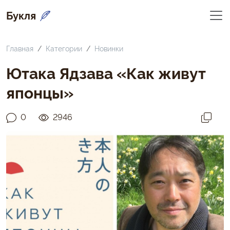
Букля
Главная
Категории
Новинки
Ютака Ядзава «Как живут
японцы»
0
2946