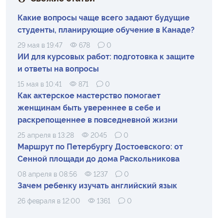
Какие вопросы чаще всего задают будущие
студенты, планирующие обучение в Канаде?
29 мая в 19:47
678
0
ИИ для курсовых работ: подготовка к защите
и ответы на вопросы
15 мая в 10:41
871
0
Как актерское мастерство помогает
женщинам быть увереннее в себе и
раскрепощеннее в повседневной жизни
25 апреля в 13:28
2045
0
Маршрут по Петербургу Достоевского: от
Сенной площади до дома Раскольникова
08 апреля в 08:56
1237
0
Зачем ребенку изучать английский язык
26 февраля в 12:00
1361
0