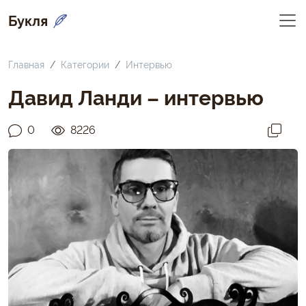
Букля
Главная
Категории
Интервью
Давид Ланди – интервью
0
8226