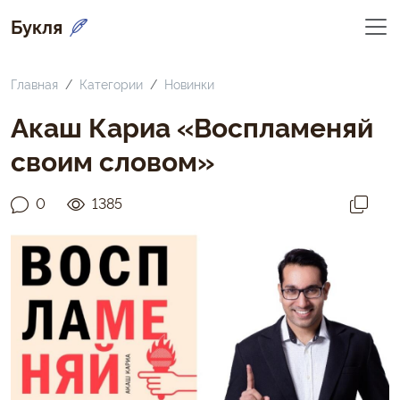
Букля
Главная
Категории
Новинки
Акаш Кариа «Воспламеняй
своим словом»
0
1385