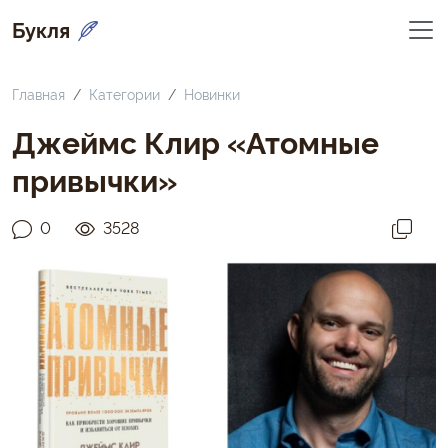
Букля
Главная
Категории
Новинки
Джеймс Клир «Атомные
привычки»
0
3528