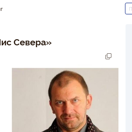
г
Лис Севера»