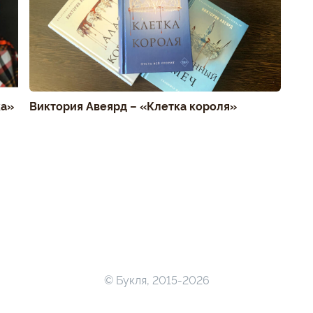
ка»
Виктория Авеярд – «Клетка короля»
© Букля, 2015-2026