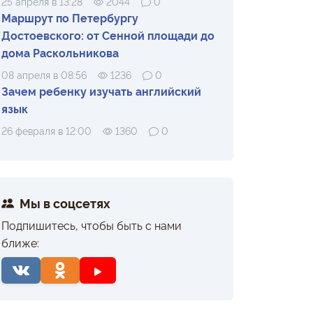
25 апреля в 13:28
2044
0
Маршрут по Петербургу
Достоевского: от Сенной площади до
дома Раскольникова
08 апреля в 08:56
1236
0
Зачем ребенку изучать английский
язык
26 февраля в 12:00
1360
0
Мы в соцсетях
Подпишитесь, чтобы быть с нами
ближе: