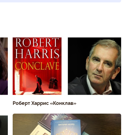
Роберт Харрис «Конклав»