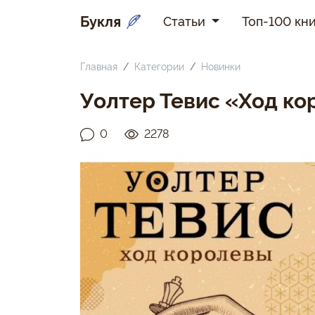
Букля
Статьи
Топ-100 кни
Главная
Категории
Новинки
Уолтер Тевис «Ход к
0
2278