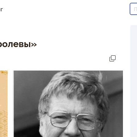
г
оролевы»