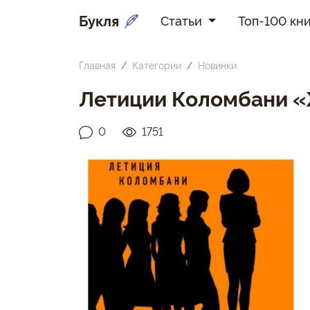
Букля
Статьи
Топ-100 кни
Главная
Категории
Новинки
Летиции Коломбани 
0
1751