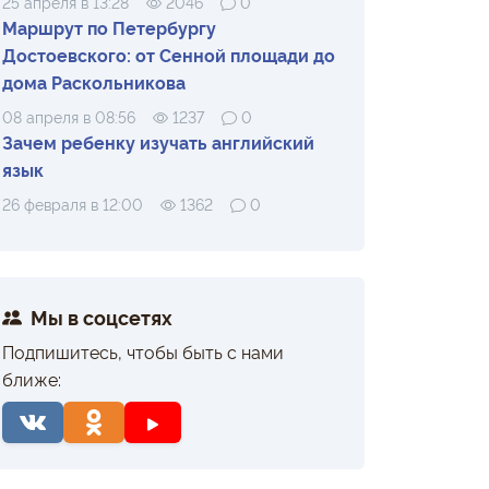
25 апреля в 13:28
2046
0
Маршрут по Петербургу
Достоевского: от Сенной площади до
дома Раскольникова
08 апреля в 08:56
1237
0
Зачем ребенку изучать английский
язык
26 февраля в 12:00
1362
0
Мы в соцсетях
Подпишитесь, чтобы быть с нами
ближе: