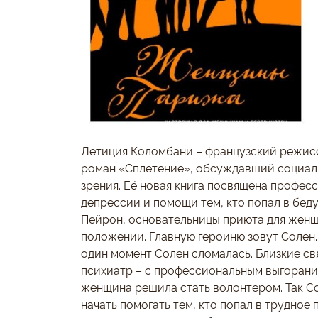
Летиция Коломбани – французский режисс
роман «Сплетение», обсуждавший социаль
зрения. Её новая книга посвящена профес
депрессии и помощи тем, кто попал в бед
Пейрон, основательницы приюта для женщ
положении. Главную героиню зовут Солен.
один момент Солен сломалась. Близкие св
психиатр – с профессиональным выгорание
женщина решила стать волонтером. Так С
начать помогать тем, кто попал в трудное