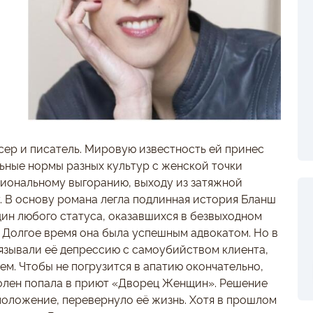
ер и писатель. Мировую известность ей принес
ные нормы разных культур с женской точки
сиональному выгоранию, выходу из затяжной
у. В основу романа легла подлинная история Бланш
ин любого статуса, оказавшихся в безвыходном
 Долгое время она была успешным адвокатом. Но в
язывали её депрессию с самоубийством клиента,
м. Чтобы не погрузится в апатию окончательно,
олен попала в приют «Дворец Женщин». Решение
 положение, перевернуло её жизнь. Хотя в прошлом