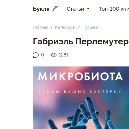
Букля
Статьи
Топ-100 кни
Главная
Категории
Новинки
Габриэль Перлемуте
0
1281