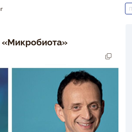
г
р «Микробиота»