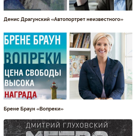
Денис Драгунский «Автопортрет неизвестного»
Брене Браун «Вопреки»