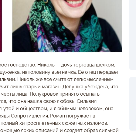
кое господство. Николь — дочь торговца шелком,
цуженка, наполовину вьетнамка. Её отец передает
львии. Николь же все считают легкомысленным
учит лишь старый магазин. Девушка убеждена, что
е черты лица. Полукровок принято осыпать
ся, что она нашла свою любовь, Сильвия
ргнутой и обществом, и любимым человеком, она
 ряды Сопротивления. Роман погружает в
 полный хитросплетенных сюжетных изломов.
омощью ярких описаний и создает образ сильной