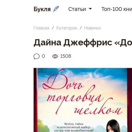
Букля
Статьи
Топ-100 кни
Главная
Категории
Новинки
Дайна Джеффрис «До
0
1508