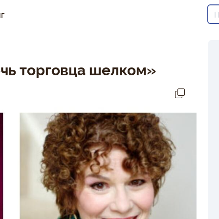
г
чь торговца шелком»