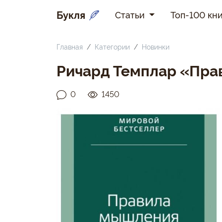
Букля
Статьи
Топ-100 кни
Главная
Категории
Новинки
Ричард Темплар «Пр
0
1450