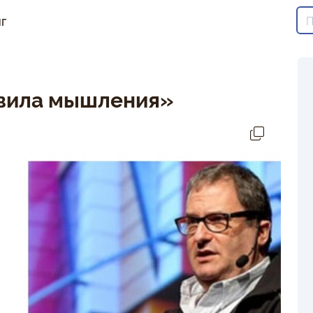
г
авила мышления»