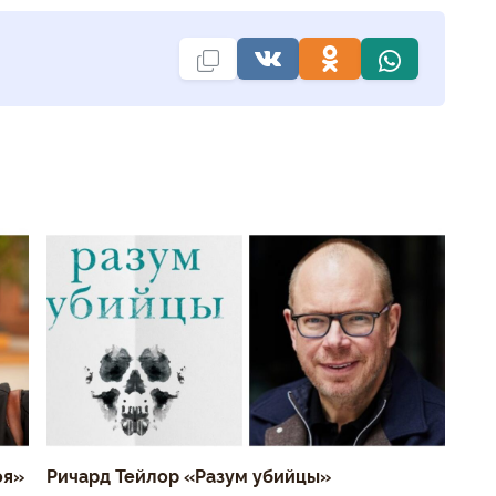
оя»
Ричард Тейлор «Разум убийцы»