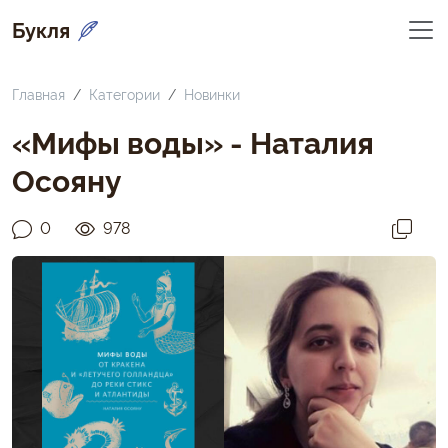
Букля
Главная
Категории
Новинки
«Мифы воды» - Наталия
Осояну
0
978