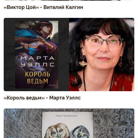
«Виктор Цой» - Виталий Калгин
«Король ведьм» - Марта Уэллс