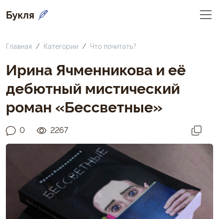
Букля
Главная
Категории
Что почитать?
Ирина Ячменникова и её
дебютный мистический
роман «Бессветные»
0
2267