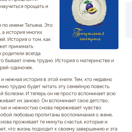
 научиться прощать и
 по имени Татьяна. Это
, а история многих
й. История о том, как
жет принимать
о родители всегда
о бывает очень трудно. История о материнстве и
ерей-одиночек.
и нежная история в этой книге. Тем, кто недавно
нно трудно будет читать эту семейную повесть.
й болезни. И теперь он не просто вспоминает всю
живает их заново. Он вспоминает свое детство,
стью и нежностью снова переживает чувство
Особой любовью пропитаны воспоминания о жене,
снова проживает те минуты счастья, которые и
ает, что жизнь подходит к своему завершению и эта