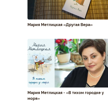
Мария Метлицкая «Другая Вера»
Мария Метлицкая - «В тихом городке у
моря»