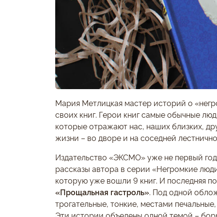
Мария Метлицкая мастер историй о «негро
своих книг. Герои книг самые обычные люди
которые отражают нас, наших близких, др
жизни – во дворе и на соседней лестничн
Издательство «ЭКСМО» уже не первый год
рассказы автора в серии «Негромкие люд
которую уже вошли 9 книг. И последняя п
«Прощальная гастроль»
. Под одной обло
трогательные, тонкие, местами печальные
Эти истории объедены одной темой – бор