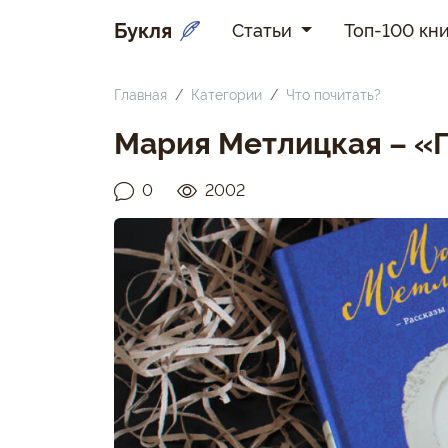
Букля
Статьи
Топ-100 кни
Главная
Категории
Что почитать?
Мария Метлицкая – «
0
2002