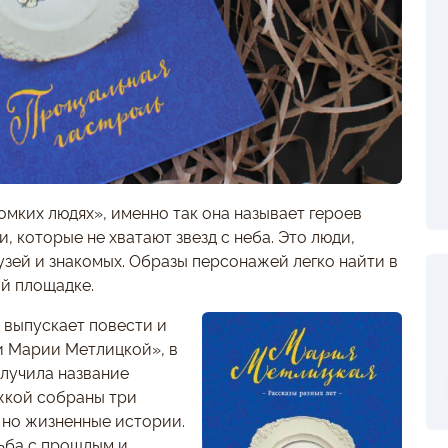
мких людях», именно так она называет героев
, которые не хватают звезд с неба. Это люди,
узей и знакомых. Образы персонажей легко найти в
ой площадке.
 выпускает повести и
и Марии Метлицкой», в
олучила название
жкой собраны три
, но жизненные истории.
ьба с прошлым и