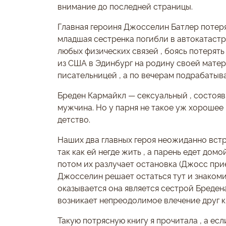
внимание до последней страницы.
Главная героиня Джосселин Батлер потеряла
младшая сестренка погибли в автокатастр
любых физических связей , боясь потерять
из США в Эдинбург на родину своей матер
писательницей , а по вечерам подрабатыва
Бреден Кармайкл — сексуальный , состояв
мужчина. Но у парня не такое уж хорошее
детство.
Наших два главных героя неожиданно встр
так как ей негде жить , а парень едет домо
потом их разлучает остановка (Джосс при
Джосселин решает остаться тут и знакоми
оказывается она является сестрой Бреден
возникает непреодолимое влечение друг к 
Такую потрясную книгу я прочитала , а ес