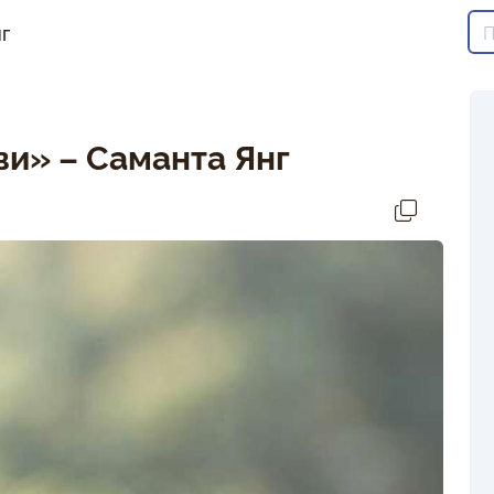
г
и» – Саманта Янг