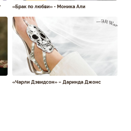
г
«Брак по любви» - Моника Али
«Чарли Дэвидсон» – Даринда Джонс