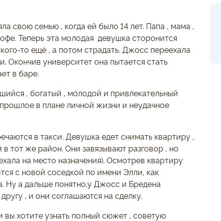
 свою семью , когда ей было 14 лет. Папа , мама ,
офе. Теперь эта молодая девушка сторонится
 кого-то ещё , а потом страдать. Джосс переехала
и. Окончив университет она пытается стать
ет в баре.
шийся , богатый , молодой и привлекательный
 прошлое в плане личной жизни и неудачное
ечаются в такси. Девушка едет снимать квартиру ,
й в тот же район. Они завязывают разговор , но
ехала на место назначения). Осмотрев квартиру
тся с новой соседкой по имени Элли, как
а. Ну а дальше понятно,у Джосс и Бредена
другу , и они соглашаются на сделку.
ли вы хотите узнать полный сюжет , советую