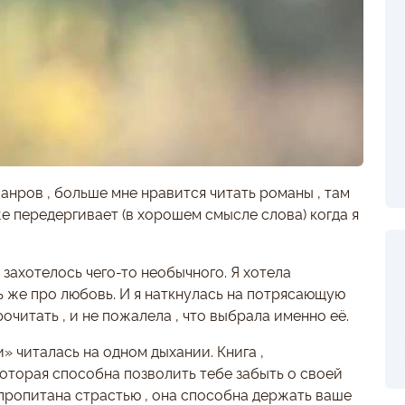
анров , больше мне нравится читать романы , там
е передергивает (в хорошем смысле слова) когда я
захотелось чего-то необычного. Я хотела
ь же про любовь. И я наткнулась на потрясающую
очитать , и не пожалела , что выбрала именно её.
 читалась на одном дыхании. Книга ,
которая способна позволить тебе забыть о своей
 пропитана страстью , она способна держать ваше