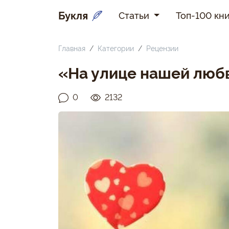
Букля
Статьи
Топ-100 кни
Главная
Категории
Рецензии
«На улице нашей любв
0
2132