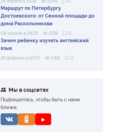
25 апреля в 13:28
2054
0
Маршрут по Петербургу
Достоевского: от Сенной площади до
дома Раскольникова
08 апреля в 08:56
1239
0
Зачем ребенку изучать английский
язык
26 февраля в 12:00
1366
0
Мы в соцсетях
Подпишитесь, чтобы быть с нами
ближе: