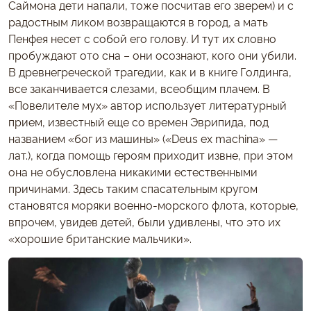
Саймона дети напали, тоже посчитав его зверем) и с
радостным ликом возвращаются в город, а мать
Пенфея несет с собой его голову. И тут их словно
пробуждают ото сна – они осознают, кого они убили.
В древнегреческой трагедии, как и в книге Голдинга,
все заканчивается слезами, всеобщим плачем. В
«Повелителе мух» автор использует литературный
прием, известный еще со времен Эврипида, под
названием «бог из машины» («Deus ex machina» —
лат.), когда помощь героям приходит извне, при этом
она не обусловлена никакими естественными
причинами. Здесь таким спасательным кругом
становятся моряки военно-морского флота, которые,
впрочем, увидев детей, были удивлены, что это их
«хорошие британские мальчики».