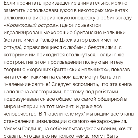
Если прочитать произведение внимательно, можно
заметить использовавшуюся в некоторых моментах
аллюзию на викторианскую юношескую робинзонаду
«Коралловый остров»
, где описываются
идеализированные хорошие британские мальчики
(кстати, имена Ральф и Джек автор взял именно
оттуда), справляющиеся с любыми бедствиями, с
которыми им приходится столкнуться. Голдинг же
построил на этом произведении полную антитезу
теории о «хороших британских мальчиках», показав
читателям, какими на самом деле могут быть эти
“маленькие святые”. Следует вспомнить, что эта книга
наполнена аллегориями, поэтому под ребятами
подразумевается все общество самой обширной в
мире империи на тот момент, и даже всё
человечество. В “Повелителе мух” мы видим все этапы
становления цивилизации с самого её зарождения.
Уильям Голдинг, на себе испытав ужасы войны, хочет
сказать, что далеко не только немцы могут быть