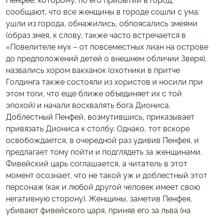
сообщают, что все женщины в городе сошли с ума:
ушли из города, обнажились, обпоясались змеями
(образ змея, к слову, также часто встречается в
«Повелителе мух – от повсеместных лиан на острове
до предположений детей о внешнем обличии Зверя),
назвались хором вакханок (охотники в притче
Голдинга также состояли из хористов и носили при
этом тоги, что еще ближе объединяет их с той
эпохой) и начали восхвалять бога Диониса.
Доблестный Пенфей, возмутившись, приказывает
привязать Диониса к столбу. Однако, тот вскоре
освобождается, в очередной раз удивив Пенфея, и
предлагает тому пойти и подглядеть за женщинами.
Фивейский царь соглашается, а читатель в этот
момент осознает, что не такой уж и доблестный этот
персонаж (как и любой другой человек имеет свою
негативную сторону). Женщины, заметив Пенфея,
убивают фивейского царя, приняв его за льва (на