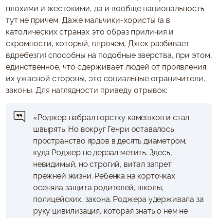
плохими и жестокими, да и вообще национальность
тут не причем. Даже мальчики-хористы (а в
католических странах это образ приличия и
скромности, который, впрочем, Джек разбивает
вдребезги) способны на подобные зверства, при этом,
единственное, что сдерживает людей от проявления
их ужасной стороны, это социальные ограничители,
законы. Для наглядности приведу отрывок:
«Роджер набрал горстку камешков и стал
швырять. Но вокруг Генри оставалось
пространство ярдов в десять диаметром,
куда Роджер не дерзал метить. Здесь,
невидимый, но строгий, витал запрет
прежней жизни. Ребенка на корточках
осеняла защита родителей, школы,
полицейских, закона. Роджера удерживала за
руку цивилизация, которая знать о нем не