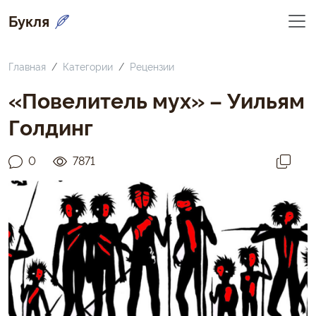
Букля
Главная
Категории
Рецензии
«Повелитель мух» – Уильям
Голдинг
0
7871