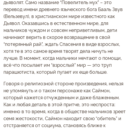
дьяволят. Само название “Повелитель мух” – это
перевод имени древнего языческого бога Бааль Звув
(Вельзевул), в христианском мире известного как
Дьявол. Оказавшись в естественном мире, для
мальчиков чуждом и совсем неприветливым, дети
начинают верить в скорое возвращение в свой
“потерянный рай”, ждать Спасения в виде взрослых,
хотя те в это самое время творят дела ничуть не
лучше. В момент, когда мальчики мечтают о помощи,
всё что посылает им “взрослый” мир — это труп
парашютиста, который пугает их еще больше.
Говоря о религиозной стороне произведения, нельзя
не упомянуть и о таком персонаже как Саймон,
который кажется отчужденным и даже блаженным.
Как и любая деталь в этой притче, это неспроста:
именно в то время, когда в обществе мальчиков зреет
семя жестокости, Саймон находит свою “обитель” и
отстраняется от социума, становясь ближе к