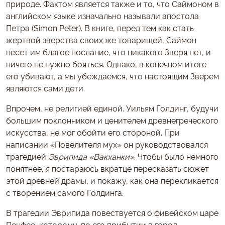
природе. Фактом является также и то, что Саймоном в
английском языке изначально называли апостола
Петра (Simon Peter). В книге, перед тем как стать
жертвой зверства своих же товарищей, Саймон
несет им благое послание, что никакого Зверя нет, и
ничего не нужно бояться. Однако, в конечном итоге
его убивают, а мы убеждаемся, что настоящим Зверем
являются сами дети.
Впрочем, не религией единой. Уильям Голдинг, будучи
большим поклонником и ценителем древнегреческого
искусства, не мог обойти его стороной. При
написании «Повелителя мух» он руководствовался
трагедией
Эврипида «Вакханки»
. Чтобы было немного
понятнее, я постараюсь вкратце пересказать сюжет
этой древней драмы, и покажу, как она перекликается
с творением самого Голдинга.
В трагедии Эврипида повествуется о фивейском царе
Пенфее, которому, по его прибытии в город,