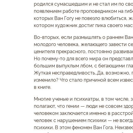
родился сумасшедшим и не стал им по сво
появлением работе проповедником на гиб
которых Ван Гогу не повезло влюбиться, 
котором художник достиг пика своего мас
Во-вторых, если размышлять о раннем Ван
молодого человека, желающего завести с
ценителя прекрасного, постоянно развива
Но почему-то для всего мира он предста
большим выпуклым лбом, с бегающими гла
Жуткая несправедливость…Да, возможно, по
изменило? Что стало причиной всем извес
в книге.
Многие ученые и психиатры, в том числе,
полагают, что гении — люди не совсем зд
человеком заключается именно в расстрой
человек с нарушением психики — не всегд
психики. В этом феномен Ван Гога. Неизве