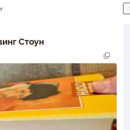
г
инг Стоун