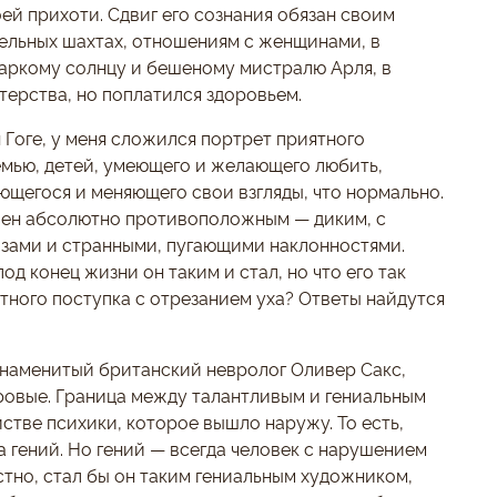
ей прихоти. Сдвиг его сознания обязан своим
ельных шахтах, отношениям с женщинами, в
жаркому солнцу и бешеному мистралю Арля, в
терства, но поплатился здоровьем.
 Гоге, у меня сложился портрет приятного
емью, детей, умеющего и желающего любить,
ющегося и меняющего свои взгляды, что нормально.
влен абсолютно противоположным — диким, с
зами и странными, пугающими наклонностями.
д конец жизни он таким и стал, но что его так
тного поступка с отрезанием уха? Ответы найдутся
 знаменитый британский невролог Оливер Сакс,
оровые. Граница между талантливым и гениальным
стве психики, которое вышло наружу. То есть,
а гений. Но гений — всегда человек с нарушением
стно, стал бы он таким гениальным художником,