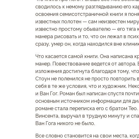
сводилось к немому разглядыванию его ка
освоения семисотстраничной книги я поня
известных полотен — сам неизвестен миру.
известно простому обывателю — его тяга 
манера рисовать и то, что он лежал в псих
сразу, умер он, когда находился вне клин
Что касается самой книги. Она написана 
манер. Повествование ведется от автора. 
изложения достигнута благодаря тому, чт
Стоун не поленился не просто повторить в
себя в те же условия, что и художник. Не
и Ван Гог. Роман был написан спустя почт
основным источником информации для ди
романе стала переписка его с братом Тео
Винсента, выручал в трудную минуту и спа
Ван Гога никого не было.
Все словно становится на свои места, когд