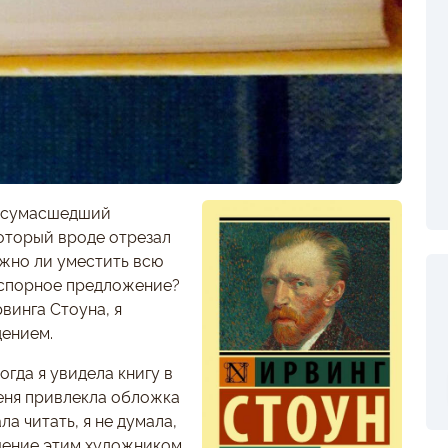
, сумасшедший
оторый вроде отрезал
ожно ли уместить всю
, спорное предложение?
винга Стоуна, я
дением.
огда я увидела книгу в
 Меня привлекла обложка
ла читать, я не думала,
ищение этим художником