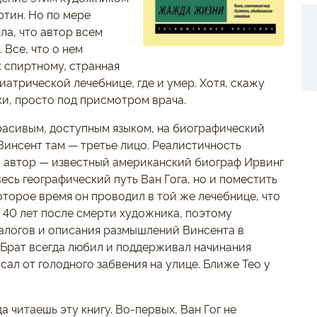
ртин. Но по мере
ла, что автор всем
 Все, что о нем
к спиртному, странная
иатрической лечебнице, где и умер. Хотя, скажу
ики, просто под присмотром врача.
красивым, доступным языком, на биографический
Винсент там — третье лицо. Реалистичность
о автор — известный американский биограф Ирвинг
есь географический путь Ван Гога, но и поместить
которое время он проводил в той же лечебнице, что
и 40 лет после смерти художника, поэтому
алогов и описания размышлений Винсента в
. Брат всегда любил и поддерживал начинания
сал от голодного забвения на улице. Ближе Тео у
а читаешь эту книгу. Во-первых, Ван Гог не