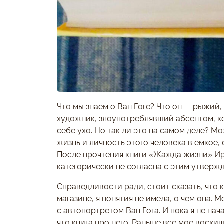
Что мы знаем о Ван Гоге? Что он — рыжий
художник, злоупотреблявший абсентом, к
себе ухо. Но так ли это на самом деле? М
жизнь и личность этого человека в емкое
После прочтения книги «Жажда жизни» Ир
категорически не согласна с этим утверж
Справедливости ради, стоит сказать, что к
магазине, я понятия не имела, о чем она.
с автопортретом Ван Гога. И пока я не нача
что книга про него. Раньше все мое восх