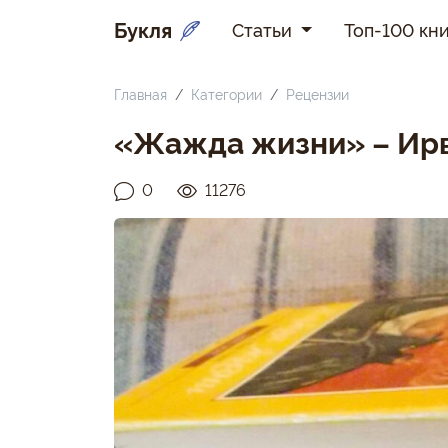
Букля
Статьи
Топ-100 кни
Главная
Категории
Рецензии
«Жажда жизни» – Ирв
0
11276