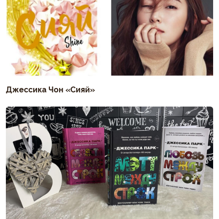
Джессика Чон «Сияй»