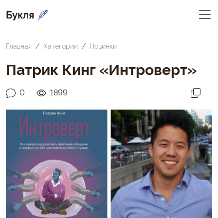
Букля
Главная
Категории
Новинки
Патрик Кинг «Интроверт»
0
1899