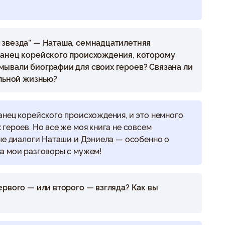
 звезда” — Наташа, семнадцатилетняя
канец корейского происхождения, которому
мывали биографии для своих героев? Связана ли
альной жизнью?
анец корейского происхождения, и это немного
героев. Но все же моя книга не совсем
рые диалоги Наташи и Дэниела — особенно о
а мои разговоры с мужем!
ервого — или второго — взгляда? Как вы