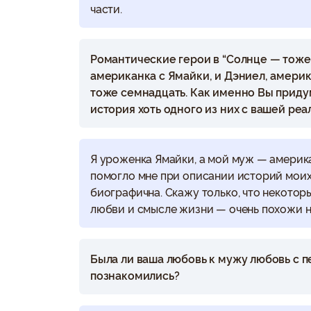
части.
Романтические герои в “Солнце — тоже
американка с Ямайки, и Дэниел, амери
тоже семнадцать. Как именно Вы приду
история хоть одного из них с вашей ре
Я уроженка Ямайки, а мой муж — америк
помогло мне при описании историй моих 
биографична. Скажу только, что некото
любви и смысле жизни — очень похожи н
Была ли ваша любовь к мужу любовь с п
познакомились?