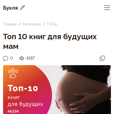
Букля
Главная
Категории
ТОПы
Топ 10 книг для будущих
мам
0
4187