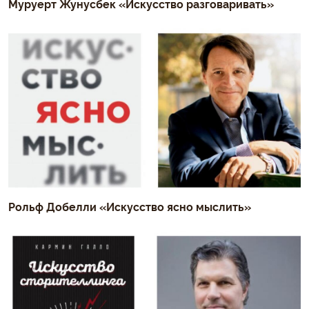
Муруерт Жунусбек «Искусство разговаривать»
Рольф Добелли «Искусство ясно мыслить»